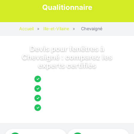
Qualitionnaire
Accueil
»
Ille-et-Vilaine
»
Chevaigné
Devis pour fenêtres à
Chevaigné : comparez les
experts certifiés
Jusqu’à 3 devis comparés
✓
Entreprises locales vérifiées
✓
Pose garantie
✓
Aides et primes incluses
✓