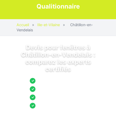
Qualitionnaire
Accueil
»
Ille-et-Vilaine
»
Châtillon-en-
Vendelais
Devis pour fenêtres à
Châtillon-en-Vendelais :
comparez les experts
certifiés
Jusqu’à 3 devis comparés
✓
Entreprises locales vérifiées
✓
Pose garantie
✓
Aides et primes incluses
✓