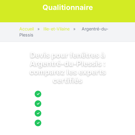
Qualitionnaire
Accueil
»
Ille-et-Vilaine
»
Argentré-du-
Plessis
Devis pour fenêtres à
Argentré-du-Plessis :
comparez les experts
certifiés
Jusqu’à 3 devis comparés
✓
Entreprises locales vérifiées
✓
Pose garantie
✓
Aides et primes incluses
✓