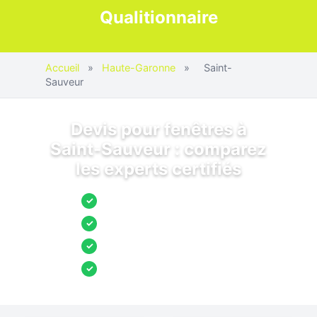
Qualitionnaire
Accueil
»
Haute-Garonne
»
Saint-
Sauveur
Devis pour fenêtres à
Saint-Sauveur : comparez
les experts certifiés
Jusqu’à 3 devis comparés
✓
Entreprises locales vérifiées
✓
Pose garantie
✓
Aides et primes incluses
✓