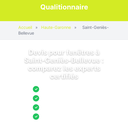
Qualitionnaire
Accueil
»
Haute-Garonne
»
Saint-Geniès-
Bellevue
Devis pour fenêtres à
Saint-Geniès-Bellevue :
comparez les experts
certifiés
Jusqu’à 3 devis comparés
✓
Entreprises locales vérifiées
✓
Pose garantie
✓
Aides et primes incluses
✓