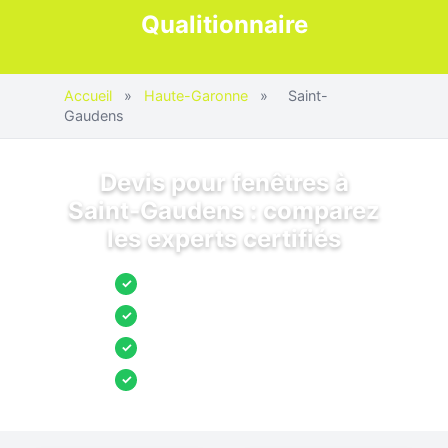
Qualitionnaire
Accueil
»
Haute-Garonne
»
Saint-
Gaudens
Devis pour fenêtres à
Saint-Gaudens : comparez
les experts certifiés
Jusqu’à 3 devis comparés
✓
Entreprises locales vérifiées
✓
Pose garantie
✓
Aides et primes incluses
✓