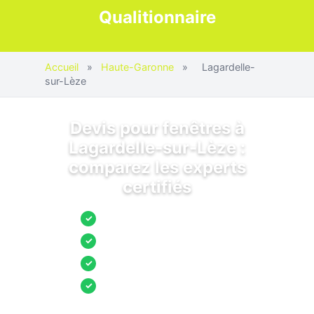
Qualitionnaire
Accueil
»
Haute-Garonne
»
Lagardelle-
sur-Lèze
Devis pour fenêtres à
Lagardelle-sur-Lèze :
comparez les experts
certifiés
Jusqu’à 3 devis comparés
✓
Entreprises locales vérifiées
✓
Pose garantie
✓
Aides et primes incluses
✓