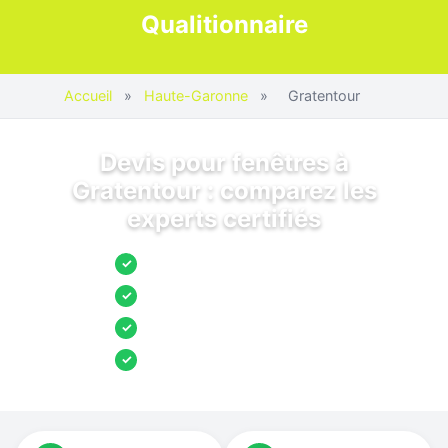
Qualitionnaire
Accueil
»
Haute-Garonne
»
Gratentour
Devis pour fenêtres à
Gratentour : comparez les
experts certifiés
Jusqu’à 3 devis comparés
✓
Entreprises locales vérifiées
✓
Pose garantie
✓
Aides et primes incluses
✓