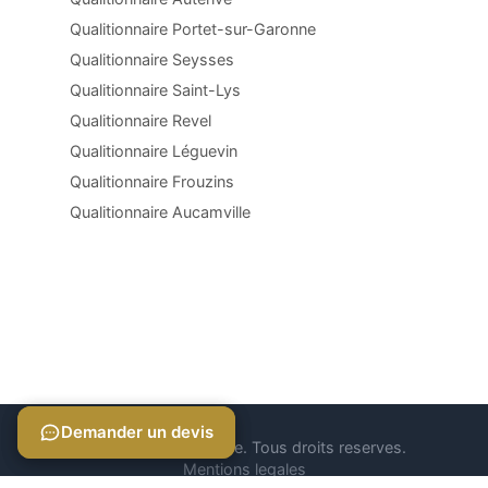
Qualitionnaire Portet-sur-Garonne
Qualitionnaire Seysses
Qualitionnaire Saint-Lys
Qualitionnaire Revel
Qualitionnaire Léguevin
Qualitionnaire Frouzins
Qualitionnaire Aucamville
Demander un devis
Demander un devis
© 2026 Qualitionnaire. Tous droits reserves.
Mentions legales