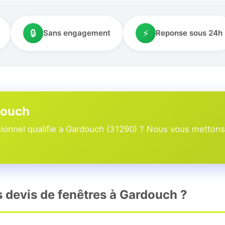
🔒
⚡
Sans engagement
Reponse sous 24h
douch
onnel qualifie a Gardouch (31290) ? Nous vous mettons e
rs devis de fenêtres à Gardouch ?