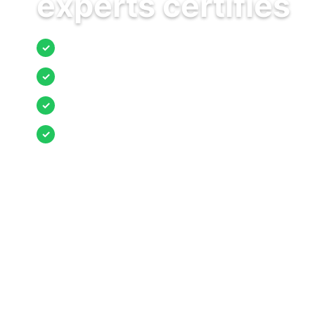
experts certifiés
Jusqu’à 3 devis comparés
✓
Entreprises locales vérifiées
✓
Pose garantie
✓
Aides et primes incluses
✓