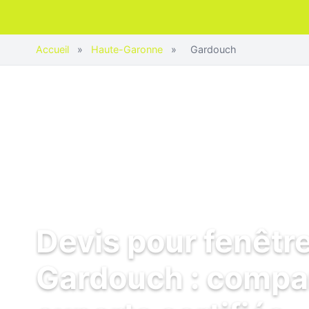
Accueil
»
Haute-Garonne
»
Gardouch
Devis pour fenêtr
Gardouch : compa