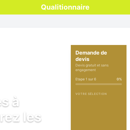
Qualitionnaire
Demande de
devis
Devis gratuit et sans
engagement
Etape
1
sur
6
0
%
VOTRE SÉLECTION
es à
rez les