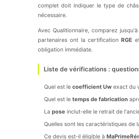
complet doit indiquer le type de châ
nécessaire.
Avec Qualitionnaire, comparez jusqu'à
partenaires ont la certification
RGE
et
obligation immédiate.
Liste de vérifications : question
Quel est le
coefficient Uw
exact du v
Quel est le
temps de fabrication
aprè
La
pose
inclut-elle le retrait de l'anc
Quelles sont les caractéristiques de 
Ce devis est-il éligible à
MaPrimeRén