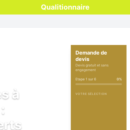
Qualitionnaire
Demande de
devis
Devis gratuit et sans
engagement
Etape
1
sur
6
0
%
es à
VOTRE SÉLECTION
:
erts