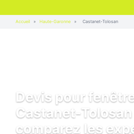
Accueil
»
Haute-Garonne
»
Castanet-Tolosan
Devis pour fenêtr
Castanet-Tolosan 
comparez les exp