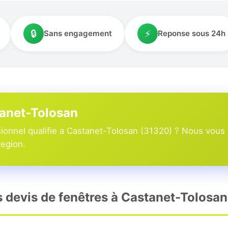
🔒
⚡
Sans engagement
Reponse sous 24h
tanet-Tolosan
ionnel qualifie a Castanet-Tolosan (31320) ? Nous vous 
region.
rs devis de fenêtres à Castanet-Tolosan