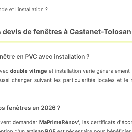
e et l'installation ?
 devis de fenêtres à Castanet-Tolosan
nêtre en PVC avec installation ?
avec
double vitrage
et installation varie généralement 
ssi changer suivant les particularités locales et le 
os fenêtres en 2026 ?
euvent demander
MaPrimeRénov'
, les certificats d'é
ention d'un
artisan RGE
est nécessaire pour bénéficier