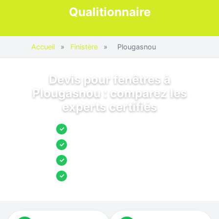
Qualitionnaire
Accueil
»
Finistère
»
Plougasnou
Devis pour fenêtres à
Plougasnou : comparez les
experts certifiés
Jusqu’à 3 devis comparés
✓
Entreprises locales vérifiées
✓
Pose garantie
✓
Aides et primes incluses
✓