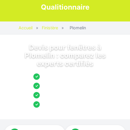
Qualitionnaire
Accueil
»
Finistère
»
Plomelin
Devis pour fenêtres à
Plomelin : comparez les
experts certifiés
Jusqu’à 3 devis comparés
✓
Entreprises locales vérifiées
✓
Pose garantie
✓
Aides et primes incluses
✓