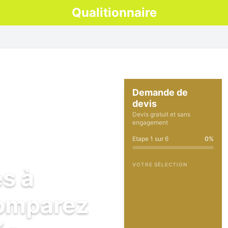
Qualitionnaire
Demande de
devis
Devis gratuit et sans
engagement
Etape
1
sur
6
0
%
VOTRE SÉLECTION
es à
comparez