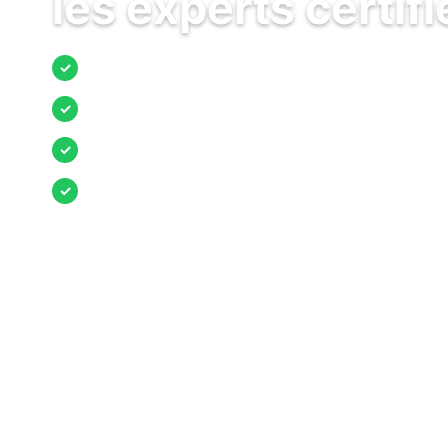
les experts certifi
Jusqu’à 3 devis comparés
✓
Entreprises locales vérifiées
✓
Pose garantie
✓
Aides et primes incluses
✓