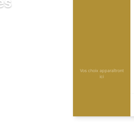
és
Vos choix apparaîtront
ici