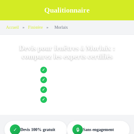
Qualitionnaire
Accueil
»
Finistère
»
Morlaix
Devis pour fenêtres à Morlaix :
comparez les experts certifiés
Jusqu’à 3 devis comparés
✓
Entreprises locales vérifiées
✓
Pose garantie
✓
Aides et primes incluses
✓
✓
🔒
Devis 100% gratuit
Sans engagement