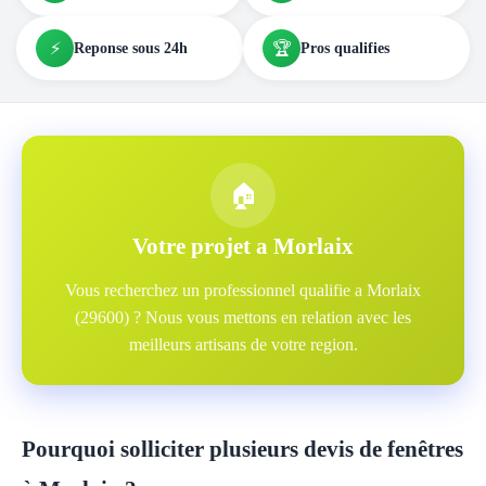
⚡
🏆
Reponse sous 24h
Pros qualifies
🏠
Votre projet a Morlaix
Vous recherchez un professionnel qualifie a Morlaix
(29600) ? Nous vous mettons en relation avec les
meilleurs artisans de votre region.
Pourquoi solliciter plusieurs devis de fenêtres