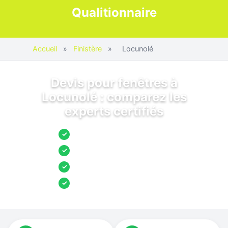
Qualitionnaire
Accueil
»
Finistère
»
Locunolé
Devis pour fenêtres à
Locunolé : comparez les
experts certifiés
Jusqu’à 3 devis comparés
✓
Entreprises locales vérifiées
✓
Pose garantie
✓
Aides et primes incluses
✓