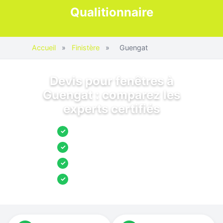
Qualitionnaire
Accueil
»
Finistère
»
Guengat
Devis pour fenêtres à
Guengat : comparez les
experts certifiés
Jusqu’à 3 devis comparés
✓
Entreprises locales vérifiées
✓
Pose garantie
✓
Aides et primes incluses
✓