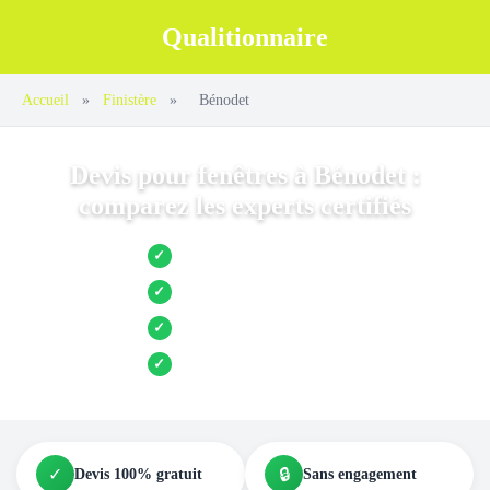
Qualitionnaire
Accueil
»
Finistère
»
Bénodet
Devis pour fenêtres à Bénodet :
comparez les experts certifiés
Jusqu’à 3 devis comparés
✓
Entreprises locales vérifiées
✓
Pose garantie
✓
Aides et primes incluses
✓
✓
🔒
Devis 100% gratuit
Sans engagement