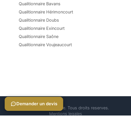
Qualitionnaire Bavans
Qualitionnaire Hérimoncourt
Qualitionnaire Doubs
Qualitionnaire Exincourt
Qualitionnaire Saône
Qualitionnaire Voujeaucourt
Demander un devis
Demander un devis
© 2026 Qualitionnaire. Tous droits reserves.
Mentions legales