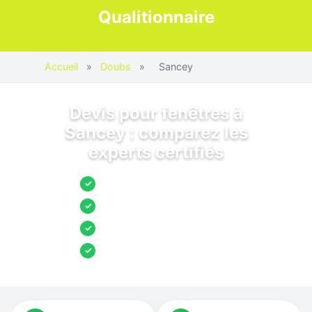
Qualitionnaire
Accueil
»
Doubs
»
Sancey
Devis pour fenêtres à
Sancey : comparez les
experts certifiés
Jusqu’à 3 devis comparés
✓
Entreprises locales vérifiées
✓
Pose garantie
✓
Aides et primes incluses
✓