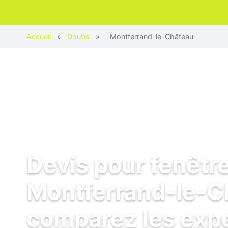
Accueil
»
Doubs
»
Montferrand-le-Château
Devis pour fenêtr
Montferrand-le-C
comparez les exp