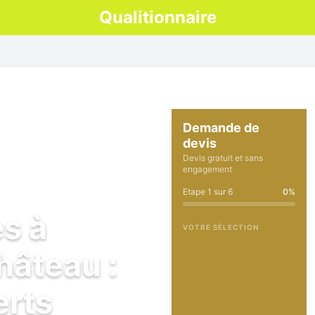
Qualitionnaire
Demande de
devis
Devis gratuit et sans
engagement
Etape
1
sur
6
0
%
es à
VOTRE SÉLECTION
hâteau :
erts