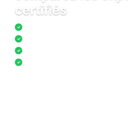
certifiés
Jusqu’à 3 devis comparés
✓
Entreprises locales vérifiées
✓
Pose garantie
✓
Aides et primes incluses
✓