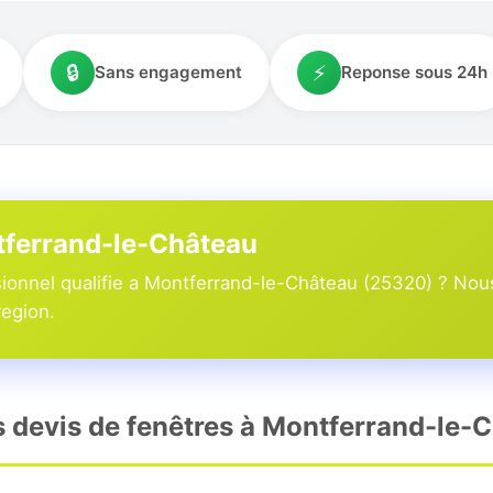
🔒
⚡
Sans engagement
Reponse sous 24h
ntferrand-le-Château
ionnel qualifie a Montferrand-le-Château (25320) ? Nous
region.
rs devis de fenêtres à Montferrand-le-