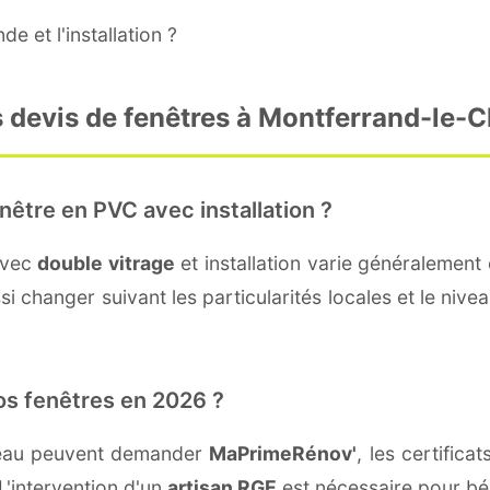
e et l'installation ?
s devis de fenêtres à Montferrand-le-
nêtre en PVC avec installation ?
avec
double vitrage
et installation varie généralement 
i changer suivant les particularités locales et le nive
os fenêtres en 2026 ?
teau peuvent demander
MaPrimeRénov'
, les certific
L'intervention d'un
artisan RGE
est nécessaire pour bén