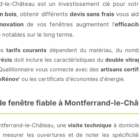
-le-Château est un investissement clé pour vot
n bois
, obtenir différents
devis sans frais
vous aide
novation
de vos fenêtres augmentent l'
efficaci
e
notables sur le long terme.
les
tarifs courants
dépendent du matériau, du nombr
récis
doit inclure les caractéristiques du
double vitra
 Qualitionnaire vous connecte avec des
artisans certif
eRénov'
ou les certificats d'économies d'énergie.
e fenêtre fiable à Montferrand-le-Châ
ntferrand-le-Château, une
visite technique
à domicile
mesurer les ouvertures et de noter les spécificit