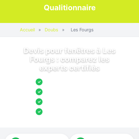
Qualitionnaire
Accueil
»
Doubs
»
Les Fourgs
Devis pour fenêtres à Les
Fourgs : comparez les
experts certifiés
Jusqu’à 3 devis comparés
✓
Entreprises locales vérifiées
✓
Pose garantie
✓
Aides et primes incluses
✓