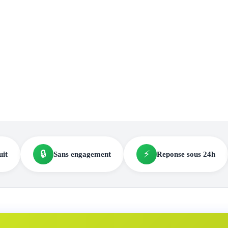
🔒
⚡
uit
Sans engagement
Reponse sous 24h