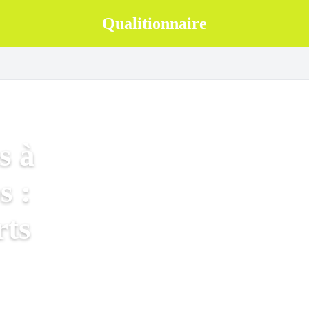
Qualitionnaire
s à
s :
rts