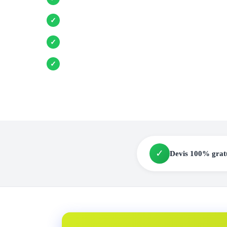
Entreprises locales vérifiées
✓
Pose garantie
✓
Aides et primes incluses
✓
✓
Devis 100% grat