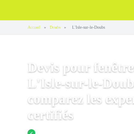
Accueil
»
Doubs
»
L'Isle-sur-le-Doubs
Devis pour fenêtre
L'Isle-sur-le-Doub
comparez les expe
certifiés
Jusqu’à 3 devis comparés
✓