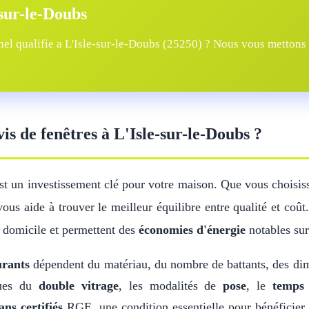
-sur-le-Doubs
el qualifie a L'Isle-sur-le-Doubs (25250) ? Nous vous mettons e
vis de fenêtres à L'Isle-sur-le-Doubs ?
est un investissement clé pour votre maison. Que vous choisis
ous aide à trouver le meilleur équilibre entre qualité et coû
 domicile et permettent des
économies d'énergie
notables sur
urants
dépendent du matériau, du nombre de battants, des di
iques du
double vitrage
, les modalités de
pose
, le
temps 
ans certifiés
RGE, une condition essentielle pour bénéficier 