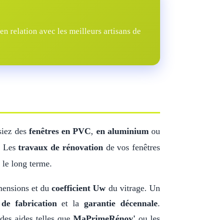
n relation avec les meilleurs artisans de
siez des
fenêtres en PVC
,
en aluminium
ou
t. Les
travaux de rénovation
de vos fenêtres
 le long terme.
mensions et du
coefficient Uw
du vitrage. Un
de fabrication
et la
garantie décennale
.
des aides telles que
MaPrimeRénov'
ou les