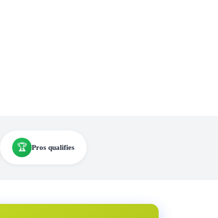
🏆
Pros qualifies