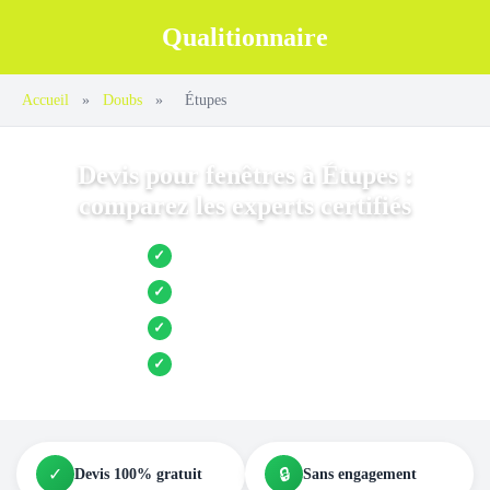
Qualitionnaire
Accueil
»
Doubs
»
Étupes
Devis pour fenêtres à Étupes :
comparez les experts certifiés
Jusqu’à 3 devis comparés
✓
Entreprises locales vérifiées
✓
Pose garantie
✓
Aides et primes incluses
✓
✓
🔒
Devis 100% gratuit
Sans engagement