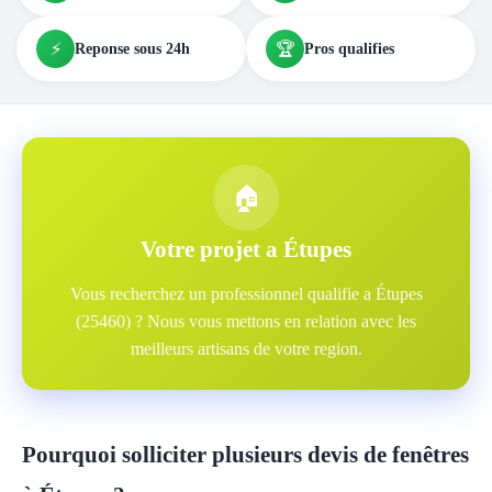
⚡
🏆
Reponse sous 24h
Pros qualifies
🏠
Votre projet a Étupes
Vous recherchez un professionnel qualifie a Étupes
(25460) ? Nous vous mettons en relation avec les
meilleurs artisans de votre region.
Pourquoi solliciter plusieurs devis de fenêtres