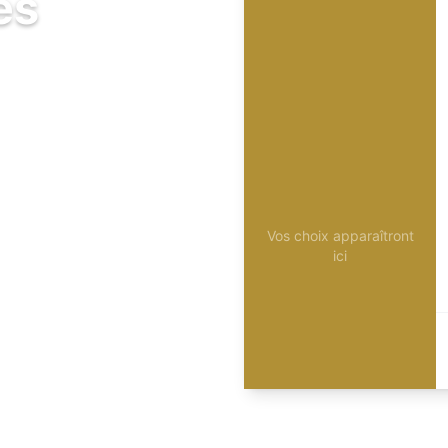
és
Vos choix apparaîtront
ici