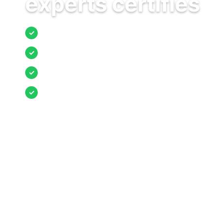
experts certifiés
Jusqu’à 3 devis comparés
✓
Entreprises locales vérifiées
✓
Pose garantie
✓
Aides et primes incluses
✓