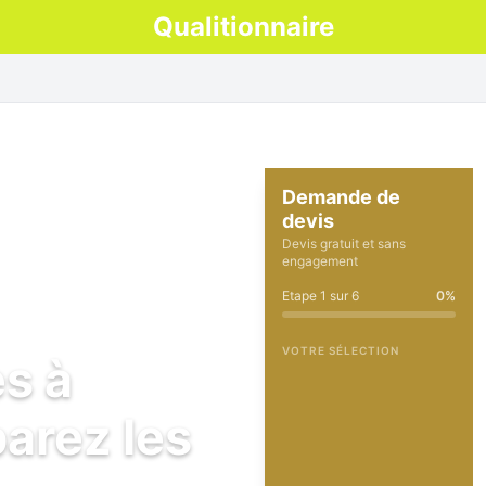
Qualitionnaire
Demande de
devis
Devis gratuit et sans
engagement
Etape
1
sur
6
0
%
VOTRE SÉLECTION
es à
parez les