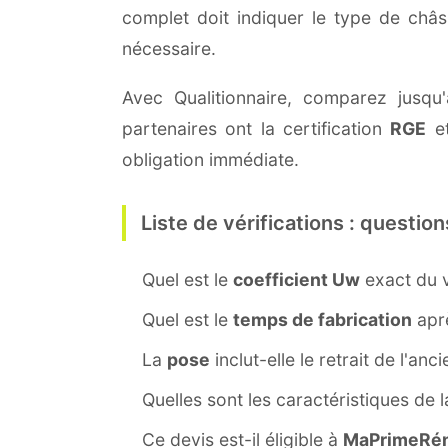
complet doit indiquer le type de châ
nécessaire.
Avec Qualitionnaire, comparez jusqu'
partenaires ont la certification
RGE
et
obligation immédiate.
Liste de vérifications : question
Quel est le
coefficient Uw
exact du v
Quel est le
temps de fabrication
aprè
La
pose
inclut-elle le retrait de l'anc
Quelles sont les caractéristiques de 
Ce devis est-il éligible à
MaPrimeRén