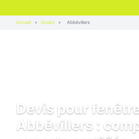
Accueil
»
Doubs
»
Abbévillers
Devis pour fenêtr
Abbévillers : com