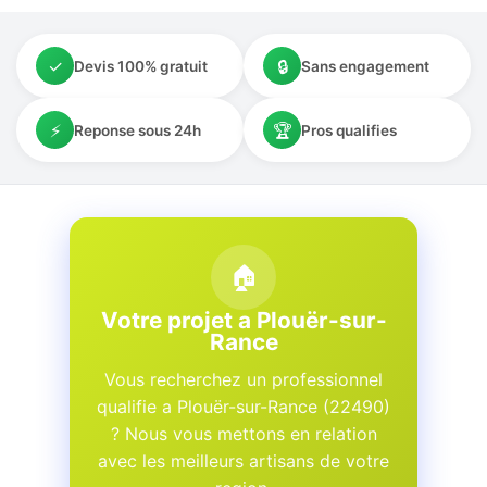
✓
🔒
Devis 100% gratuit
Sans engagement
⚡
🏆
Reponse sous 24h
Pros qualifies
🏠
Votre projet a Plouër-sur-
Rance
Vous recherchez un professionnel
qualifie a Plouër-sur-Rance (22490)
? Nous vous mettons en relation
avec les meilleurs artisans de votre