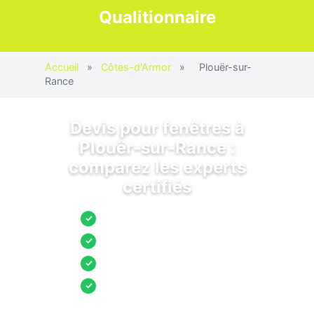
Qualitionnaire
Accueil
»
Côtes-d'Armor
»
Plouër-sur-
Rance
Devis pour fenêtres à
Plouër-sur-Rance :
comparez les experts
certifiés
Jusqu’à 3 devis comparés
✓
Entreprises locales vérifiées
✓
Pose garantie
✓
Aides et primes incluses
✓