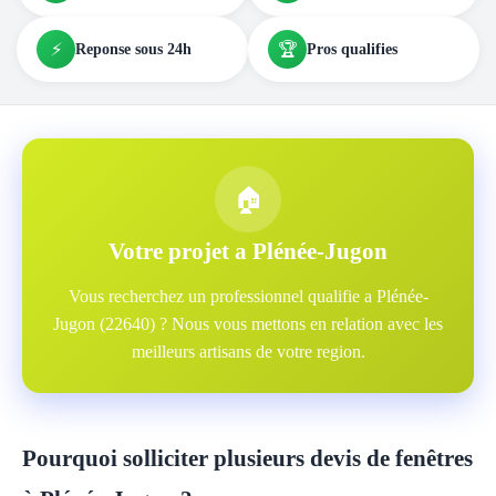
⚡
🏆
Reponse sous 24h
Pros qualifies
🏠
Votre projet a Plénée-Jugon
Vous recherchez un professionnel qualifie a Plénée-
Jugon (22640) ? Nous vous mettons en relation avec les
meilleurs artisans de votre region.
Pourquoi solliciter plusieurs devis de fenêtres