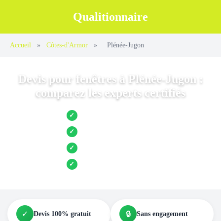
Qualitionnaire
Accueil
»
Côtes-d'Armor
»
Plénée-Jugon
Devis pour fenêtres à Plénée-Jugon :
comparez les experts certifiés
Jusqu’à 3 devis comparés
✓
Entreprises locales vérifiées
✓
Pose garantie
✓
Aides et primes incluses
✓
✓
🔒
Devis 100% gratuit
Sans engagement