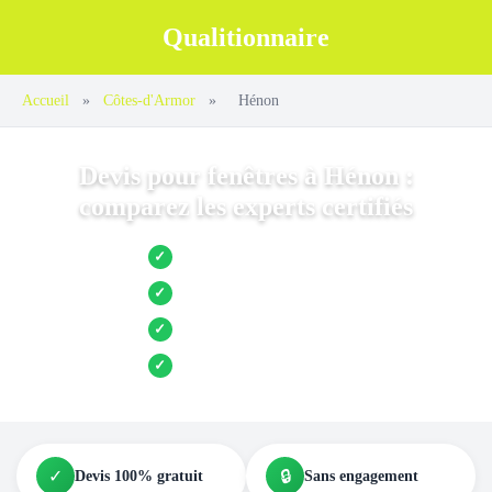
Qualitionnaire
Accueil
»
Côtes-d'Armor
»
Hénon
Devis pour fenêtres à Hénon :
comparez les experts certifiés
Jusqu’à 3 devis comparés
✓
Entreprises locales vérifiées
✓
Pose garantie
✓
Aides et primes incluses
✓
✓
🔒
Devis 100% gratuit
Sans engagement