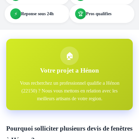
⚡
🏆
Reponse sous 24h
Pros qualifies
🏠
Votre projet a Hénon
Vous recherchez un professionnel qualifie a Hénon
(22150) ? Nous vous mettons en relation avec les
meilleurs artisans de votre region.
Pourquoi solliciter plusieurs devis de fenêtres