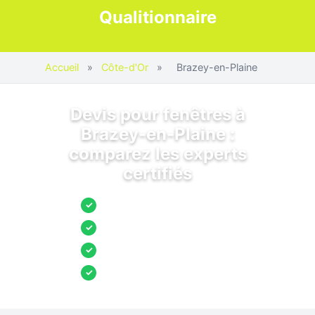
Qualitionnaire
Accueil
»
Côte-d'Or
»
Brazey-en-Plaine
Devis pour fenêtres à
Brazey-en-Plaine :
comparez les experts
certifiés
Jusqu’à 3 devis comparés
✓
Entreprises locales vérifiées
✓
Pose garantie
✓
Aides et primes incluses
✓