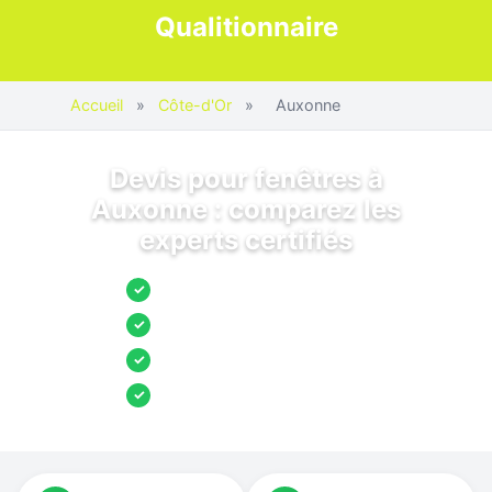
Qualitionnaire
Accueil
»
Côte-d'Or
»
Auxonne
Devis pour fenêtres à
Auxonne : comparez les
experts certifiés
Jusqu’à 3 devis comparés
✓
Entreprises locales vérifiées
✓
Pose garantie
✓
Aides et primes incluses
✓