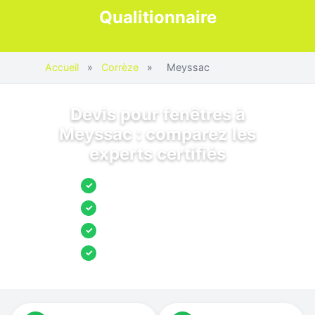
Qualitionnaire
Accueil
»
Corrèze
»
Meyssac
Devis pour fenêtres à
Meyssac : comparez les
experts certifiés
Jusqu’à 3 devis comparés
✓
Entreprises locales vérifiées
✓
Pose garantie
✓
Aides et primes incluses
✓