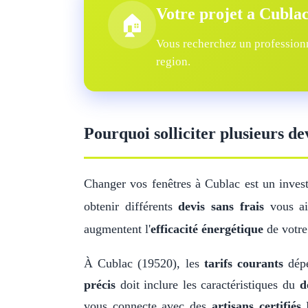
Votre projet a Cubla
🏠
Vous recherchez un professionn
region.
Pourquoi solliciter plusieurs de
Changer vos fenêtres à Cublac est un inves
obtenir différents
devis sans frais
vous aid
augmentent l'
efficacité énergétique
de votre
À Cublac (19520), les
tarifs courants
dépe
précis
doit inclure les caractéristiques du
d
vous connecte avec des
artisans certifiés
R