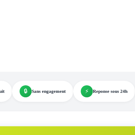
🔒
⚡
uit
Sans engagement
Reponse sous 24h