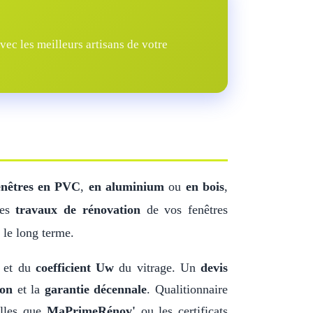
ec les meilleurs artisans de votre
enêtres en PVC
,
en aluminium
ou
en bois
,
Les
travaux de rénovation
de vos fenêtres
 le long terme.
s et du
coefficient Uw
du vitrage. Un
devis
ion
et la
garantie décennale
. Qualitionnaire
elles que
MaPrimeRénov'
ou les certificats