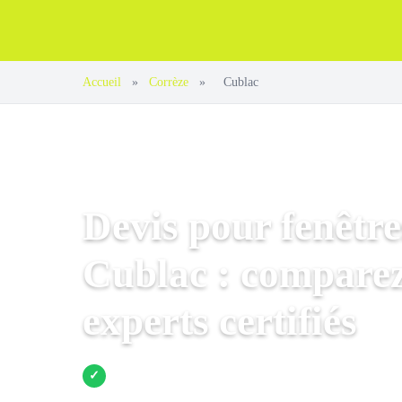
Accueil
»
Corrèze
»
Cublac
Devis pour fenêtre
Cublac : comparez
experts certifiés
Jusqu’à 3 devis comparés
✓