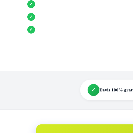
Entreprises locales vérifiées
✓
Pose garantie
✓
Aides et primes incluses
✓
✓
Devis 100% grat