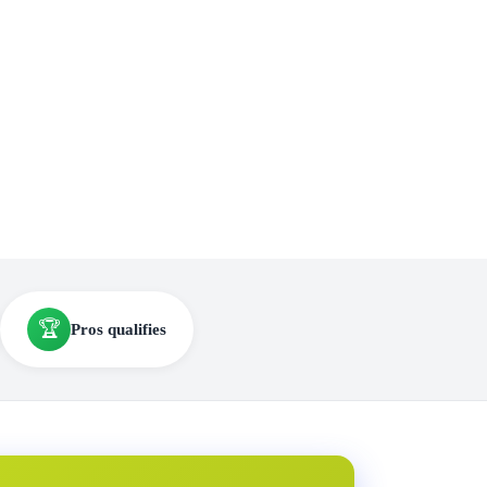
🏆
Pros qualifies