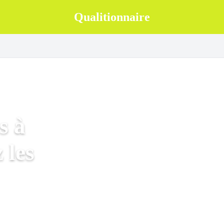
Qualitionnaire
s à
 les