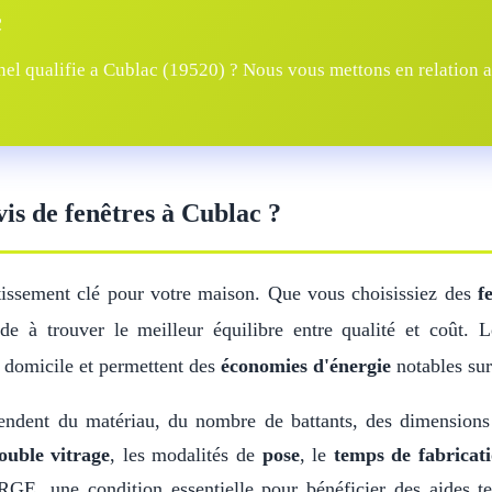
c
el qualifie a Cublac (19520) ? Nous vous mettons en relation av
vis de fenêtres à Cublac ?
tissement clé pour votre maison. Que vous choisissiez des
f
e à trouver le meilleur équilibre entre qualité et coût. 
 domicile et permettent des
économies d'énergie
notables sur
ndent du matériau, du nombre de battants, des dimension
ouble vitrage
, les modalités de
pose
, le
temps de fabricat
GE, une condition essentielle pour bénéficier des aides t