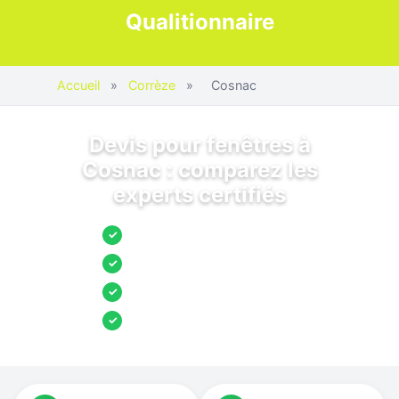
Qualitionnaire
Accueil
»
Corrèze
»
Cosnac
Devis pour fenêtres à
Cosnac : comparez les
experts certifiés
Jusqu’à 3 devis comparés
✓
Entreprises locales vérifiées
✓
Pose garantie
✓
Aides et primes incluses
✓