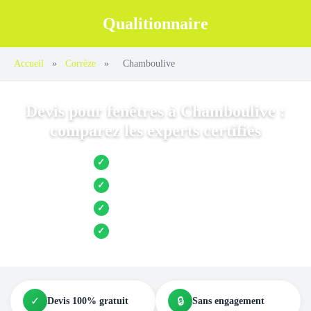
Qualitionnaire
Accueil
»
Corrèze
»
Chamboulive
Devis pour fenêtres à Chamboulive :
comparez les experts certifiés
Jusqu’à 3 devis comparés
✓
Entreprises locales vérifiées
✓
Pose garantie
✓
Aides et primes incluses
✓
✓
🔒
Devis 100% gratuit
Sans engagement