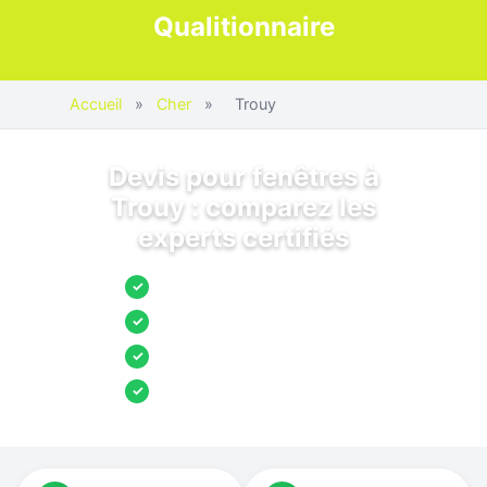
Qualitionnaire
Accueil
»
Cher
»
Trouy
Devis pour fenêtres à
Trouy : comparez les
experts certifiés
Jusqu’à 3 devis comparés
✓
Entreprises locales vérifiées
✓
Pose garantie
✓
Aides et primes incluses
✓