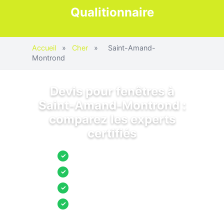
Qualitionnaire
Accueil
»
Cher
»
Saint-Amand-
Montrond
Devis pour fenêtres à
Saint-Amand-Montrond :
comparez les experts
certifiés
Jusqu’à 3 devis comparés
✓
Entreprises locales vérifiées
✓
Pose garantie
✓
Aides et primes incluses
✓