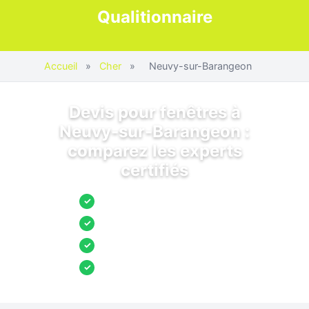
Qualitionnaire
Accueil
»
Cher
»
Neuvy-sur-Barangeon
Devis pour fenêtres à
Neuvy-sur-Barangeon :
comparez les experts
certifiés
Jusqu’à 3 devis comparés
✓
Entreprises locales vérifiées
✓
Pose garantie
✓
Aides et primes incluses
✓