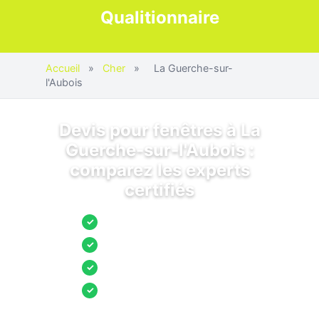
Qualitionnaire
Accueil
»
Cher
»
La Guerche-sur-
l'Aubois
Devis pour fenêtres à La
Guerche-sur-l'Aubois :
comparez les experts
certifiés
Jusqu’à 3 devis comparés
✓
Entreprises locales vérifiées
✓
Pose garantie
✓
Aides et primes incluses
✓