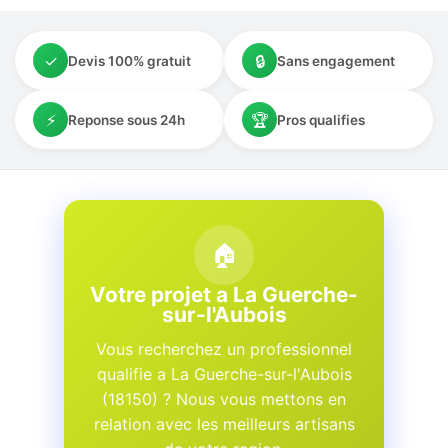
✓
🔒
Devis 100% gratuit
Sans engagement
⚡
🏆
Reponse sous 24h
Pros qualifies
🏠
Votre projet a La Guerche-
sur-l'Aubois
Vous recherchez un professionnel
qualifie a La Guerche-sur-l'Aubois
(18150) ? Nous vous mettons en
relation avec les meilleurs artisans