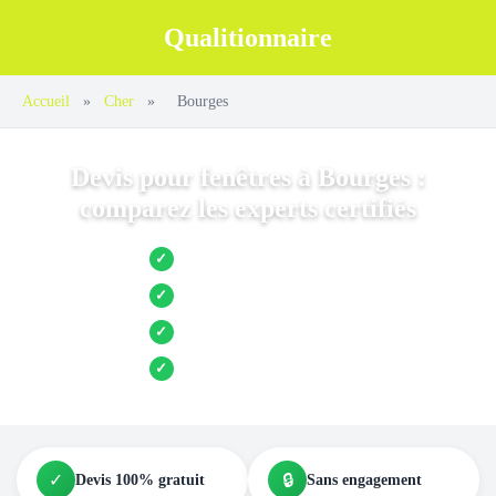
Qualitionnaire
Accueil
»
Cher
»
Bourges
Devis pour fenêtres à Bourges :
comparez les experts certifiés
Jusqu’à 3 devis comparés
✓
Entreprises locales vérifiées
✓
Pose garantie
✓
Aides et primes incluses
✓
✓
🔒
Devis 100% gratuit
Sans engagement