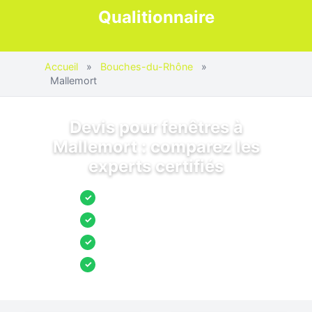
Qualitionnaire
Accueil
»
Bouches-du-Rhône
»
Mallemort
Devis pour fenêtres à
Mallemort : comparez les
experts certifiés
Jusqu’à 3 devis comparés
✓
Entreprises locales vérifiées
✓
Pose garantie
✓
Aides et primes incluses
✓