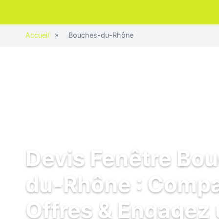
Accueil
»
Bouches-du-Rhône
Devis Fenêtre Bo
du-Rhône : Compa
Offres & Engagez