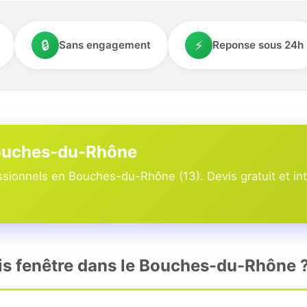
🔒
⚡
Sans engagement
Reponse sous 24h
Bouches-du-Rhône
ssionnels en Bouches-du-Rhône (13). Devis gratuit et int
s fenêtre dans le Bouches-du-Rhône 