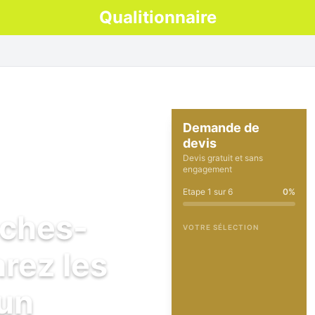
Qualitionnaire
Demande de
devis
Devis gratuit et sans
engagement
Etape
1
sur
6
0
%
uches-
VOTRE SÉLECTION
rez les
 un