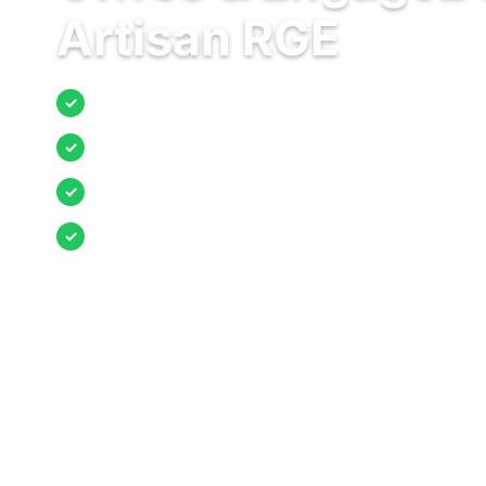
Artisan RGE
Jusqu’à 3 devis comparés
✓
Entreprises locales vérifiées
✓
Pose garantie
✓
Aides et primes incluses
✓