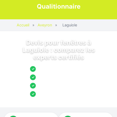
Qualitionnaire
Accueil
»
Aveyron
»
Laguiole
Devis pour fenêtres à
Laguiole : comparez les
experts certifiés
Jusqu’à 3 devis comparés
✓
Entreprises locales vérifiées
✓
Pose garantie
✓
Aides et primes incluses
✓