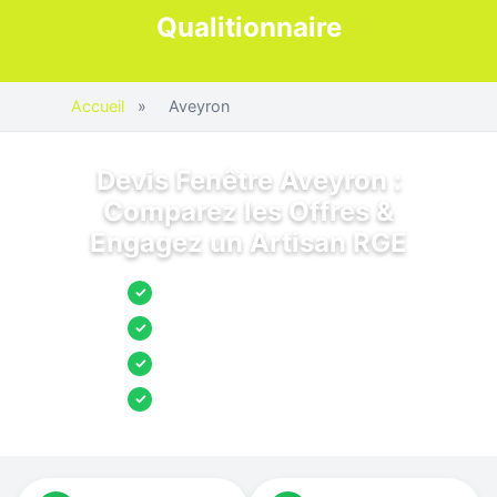
Qualitionnaire
Accueil
»
Aveyron
Devis Fenêtre Aveyron :
Comparez les Offres &
Engagez un Artisan RGE
Jusqu’à 3 devis comparés
✓
Entreprises locales vérifiées
✓
Pose garantie
✓
Aides et primes incluses
✓