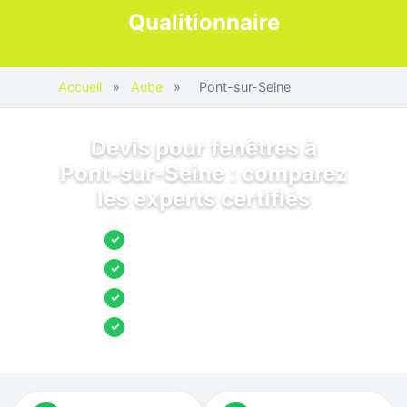
Qualitionnaire
Accueil
»
Aube
»
Pont-sur-Seine
Devis pour fenêtres à
Pont-sur-Seine : comparez
les experts certifiés
Jusqu’à 3 devis comparés
✓
Entreprises locales vérifiées
✓
Pose garantie
✓
Aides et primes incluses
✓