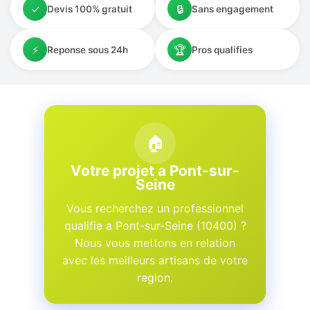
✓
🔒
Devis 100% gratuit
Sans engagement
⚡
🏆
Reponse sous 24h
Pros qualifies
🏠
Votre projet a Pont-sur-
Seine
Vous recherchez un professionnel
qualifie a Pont-sur-Seine (10400) ?
Nous vous mettons en relation
avec les meilleurs artisans de votre
region.