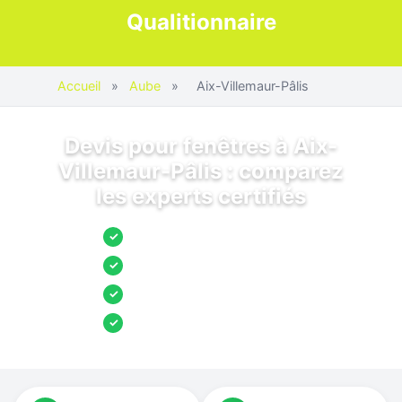
Qualitionnaire
Accueil
»
Aube
»
Aix-Villemaur-Pâlis
Devis pour fenêtres à Aix-
Villemaur-Pâlis : comparez
les experts certifiés
Jusqu’à 3 devis comparés
✓
Entreprises locales vérifiées
✓
Pose garantie
✓
Aides et primes incluses
✓