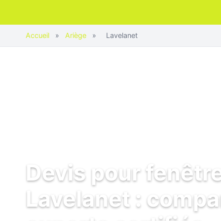
Accueil
»
Ariège
»
Lavelanet
Devis pour fenêtr
Lavelanet : compa