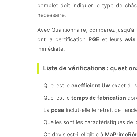
complet doit indiquer le type de châ
nécessaire.
Avec Qualitionnaire, comparez jusqu'à t
ont la certification
RGE
et leurs
avis
immédiate.
Liste de vérifications : question
Quel est le
coefficient Uw
exact du v
Quel est le
temps de fabrication
aprè
La
pose
inclut-elle le retrait de l'anc
Quelles sont les caractéristiques de 
Ce devis est-il éligible à
MaPrimeRén