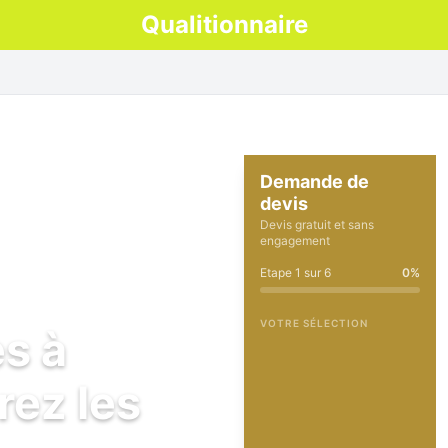
Qualitionnaire
Demande de
devis
Devis gratuit et sans
engagement
Etape
1
sur
6
0
%
VOTRE SÉLECTION
es à
rez les