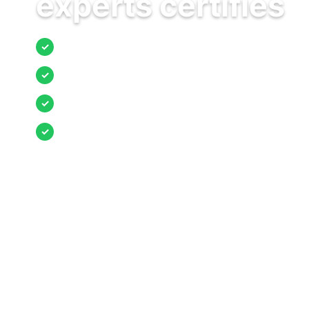
experts certifiés
Jusqu’à 3 devis comparés
✓
Entreprises locales vérifiées
✓
Pose garantie
✓
Aides et primes incluses
✓