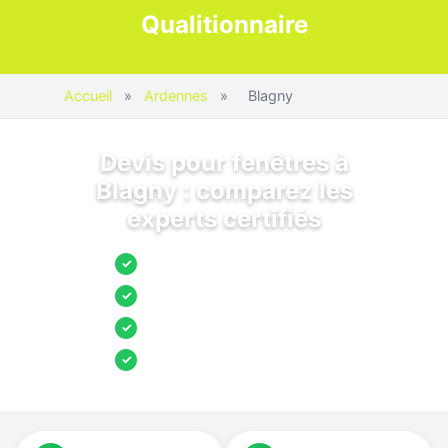
Qualitionnaire
Accueil
»
Ardennes
»
Blagny
Devis pour fenêtres à
Blagny : comparez les
experts certifiés
Jusqu’à 3 devis comparés
✓
Entreprises locales vérifiées
✓
Pose garantie
✓
Aides et primes incluses
✓