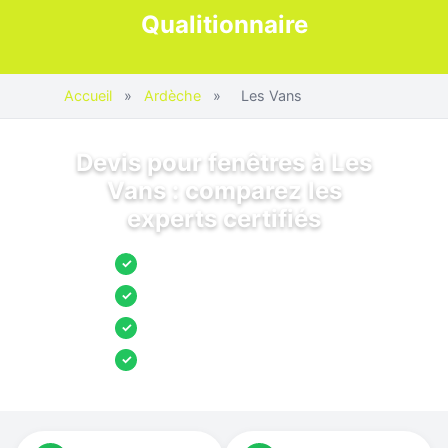
Qualitionnaire
Accueil
»
Ardèche
»
Les Vans
Devis pour fenêtres à Les
Vans : comparez les
experts certifiés
Jusqu’à 3 devis comparés
✓
Entreprises locales vérifiées
✓
Pose garantie
✓
Aides et primes incluses
✓