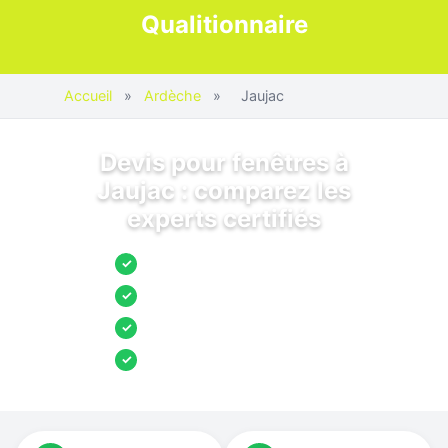
Qualitionnaire
Accueil
»
Ardèche
»
Jaujac
Devis pour fenêtres à
Jaujac : comparez les
experts certifiés
Jusqu’à 3 devis comparés
✓
Entreprises locales vérifiées
✓
Pose garantie
✓
Aides et primes incluses
✓