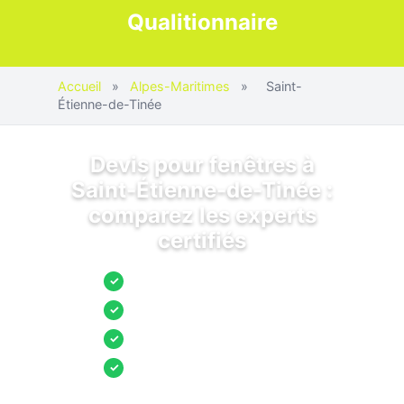
Qualitionnaire
Accueil
»
Alpes-Maritimes
»
Saint-
Étienne-de-Tinée
Devis pour fenêtres à
Saint-Étienne-de-Tinée :
comparez les experts
certifiés
Jusqu’à 3 devis comparés
✓
Entreprises locales vérifiées
✓
Pose garantie
✓
Aides et primes incluses
✓