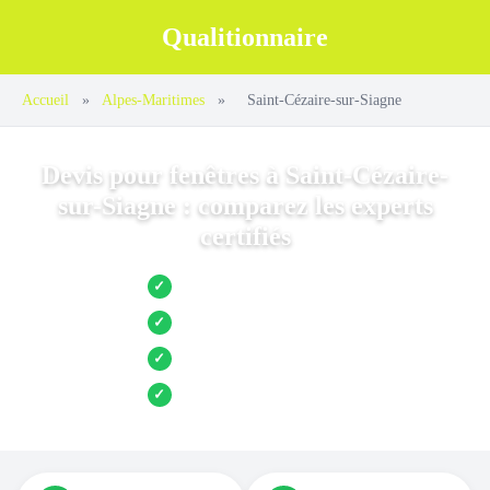
Qualitionnaire
Accueil
»
Alpes-Maritimes
»
Saint-Cézaire-sur-Siagne
Devis pour fenêtres à Saint-Cézaire-
sur-Siagne : comparez les experts
certifiés
Jusqu’à 3 devis comparés
✓
Entreprises locales vérifiées
✓
Pose garantie
✓
Aides et primes incluses
✓