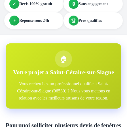
✓
🔒
Devis 100% gratuit
Sans engagement
⚡
🏆
Reponse sous 24h
Pros qualifies
🏠
Votre projet a Saint-Cézaire-sur-Siagne
Vous recherchez un professionnel qualifie a Saint-
Cézaire-sur-Siagne (06530) ? Nous vous mettons en
relation avec les meilleurs artisans de votre region.
Pourquoi solliciter plusieurs devis de fenêtres